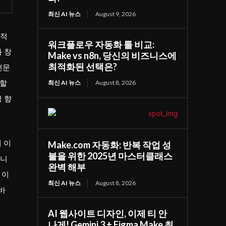
최신 AI 뉴스
August 9, 2026
수적
워크플로우 자동화 툴 비교:
 창
Make vs n8n, 당신의 비즈니스에
최적화된 선택은?
전문
석할
최신 AI 뉴스
August 8, 2026
 향
게 이
Make.com 자동화: 반복 작업 성
불을 위한 2025년 마스터클래스
입니
완벽 해부
 이
최신 AI 뉴스
August 8, 2026
바
AI 웹사이트 디자인, 이제 티 안
나게! Gemini 3 + Figma Make 최