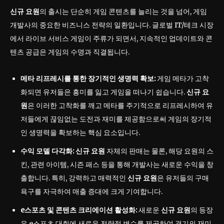
신규 요원
의 출시는 단순히 게임 콘텐츠를 늘리는 것을 넘어, 게임
개발사의 중요한 비즈니스 전략의 일환입니다. 글로벌 IT/테크 시장
에서 라이브 서비스 게임이 주류가 되면서, 지속적인 업데이트와 콘
텐츠 공급은 게임의 수명과 직결됩니다.
메타 리프레시를 통한 장기적인 생명력 확보:
게임 메타가 고착
화되면 유저들은 흥미를 잃고 게임을 떠나기 쉽습니다.
신규 요
원
은 이러한 고착화를 깨고 메타를 주기적으로 리프레시하여 유
저들에게 끊임없는 도전과 재미를 제공함으로써 게임의 장기적
인 생명력을 확보하는 핵심 요소입니다.
수익 모델 다각화:
신규 요원
자체의 판매는 물론, 해당 요원의 스
킨, 관련 아이템, 시즌 패스 등을 통해 개발사는 새로운 수익을 창
출합니다. 특히, 강력하고 매력적인
신규 요원
은 유저들의 구매
욕구를 자극하여 매출 증대에 크게 기여합니다.
e스포츠 및 콘텐츠 크리에이션 활성화:
새로운
신규 요원
의 등장
은 e스포츠 대회에 새로운 전략적 변수를 제공하여 경기의 재미