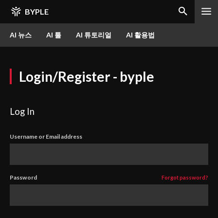
BYPLE
AI 뉴스
AI 툴
AI 튜토리얼
AI 활용법
Login/Register - byple
Log In
Username or Email address
Password
Forgot password?